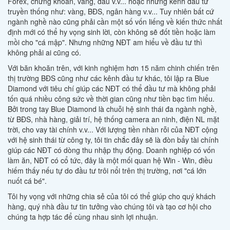
Forex, chứng khoán, vàng, dầu v.v... hoặc những kênh đầu tư
truyền thống như: vàng, BĐS, ngân hàng v.v... Tuy nhiên bất cứ
ngành nghề nào cũng phải cần một số vốn liếng về kiến thức nhất
định mới có thể hy vọng sinh lời, còn không sẽ đốt tiền hoặc làm
mồi cho "cá mập". Nhưng những NĐT am hiểu về đầu tư thì
không phải ai cũng có.
Với băn khoăn trên, với kinh nghiệm hơn 15 năm chinh chiến trên
thị trường BĐS cũng như các kênh đầu tư khác, tôi lập ra Blue
Diamond với tiêu chí giúp các NĐT có thể đầu tư mà không phải
tốn quá nhiều công sức về thời gian cũng như tiền bạc tìm hiểu.
Bởi trong tay Blue Diamond là chuỗi hệ sinh thái đa ngành nghề,
từ BĐS, nhà hàng, giải trí, hệ thống camera an ninh, điện NL mặt
trời, cho vay tài chính v.v... Với lượng tiền nhàn rỗi của NĐT cộng
với hệ sinh thái từ công ty, tôi tin chắc đây sẽ là đòn bẩy tài chính
giúp các NĐT có dòng thu nhập thụ động. Doanh nghiệp có vốn
làm ăn, NĐT có cổ tức, đây là một mối quan hệ Win - Win, điều
hiếm thấy nếu tự do đầu tư trôi nổi trên thị trường, nơi "cá lớn
nuốt cá bé".
Tôi hy vọng với những chia sẻ của tôi có thể giúp cho quý khách
hàng, quý nhà đầu tư tin tưởng vào chúng tôi và tạo cơ hội cho
chúng ta hợp tác để cùng nhau sinh lợi nhuận.